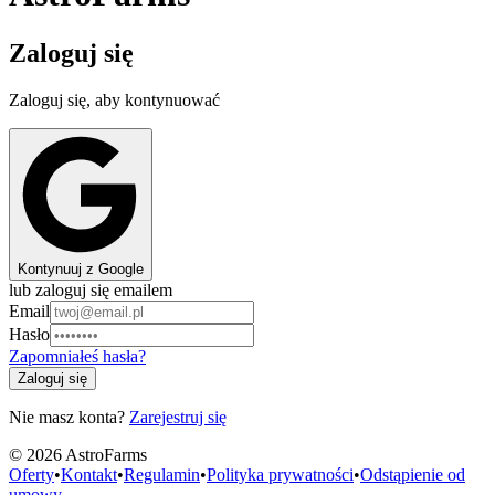
Zaloguj się
Zaloguj się, aby kontynuować
Kontynuuj z Google
lub zaloguj się emailem
Email
Hasło
Zapomniałeś hasła?
Zaloguj się
Nie masz konta?
Zarejestruj się
©
2026
AstroFarms
Oferty
•
Kontakt
•
Regulamin
•
Polityka prywatności
•
Odstąpienie od
umowy