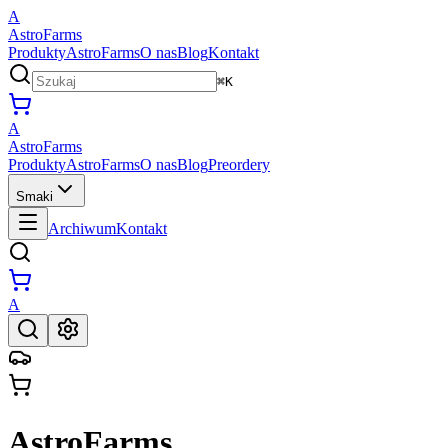
A
AstroFarms
Produkty
AstroFarms
O nas
Blog
Kontakt
⌘K
A
AstroFarms
Produkty
AstroFarms
O nas
Blog
Preordery
Smaki
Archiwum
Kontakt
A
AstroFarms