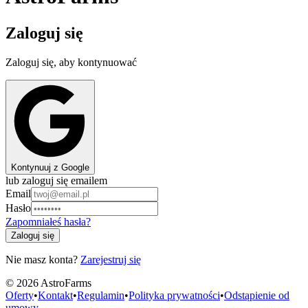
Zaloguj się
Zaloguj się, aby kontynuować
Kontynuuj z Google
lub zaloguj się emailem
Email
Hasło
Zapomniałeś hasła?
Zaloguj się
Nie masz konta?
Zarejestruj się
©
2026
AstroFarms
Oferty
•
Kontakt
•
Regulamin
•
Polityka prywatności
•
Odstąpienie od
umowy