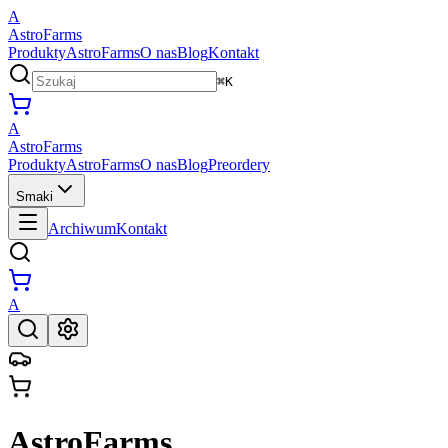
A
AstroFarms
Produkty
AstroFarms
O nas
Blog
Kontakt
⌘K
A
AstroFarms
Produkty
AstroFarms
O nas
Blog
Preordery
Smaki
Archiwum
Kontakt
A
AstroFarms