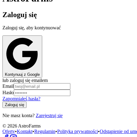
Zaloguj się
Zaloguj się, aby kontynuować
Kontynuuj z Google
lub zaloguj się emailem
Email
Hasło
Zapomniałeś hasła?
Zaloguj się
Nie masz konta?
Zarejestruj się
©
2026
AstroFarms
Oferty
•
Kontakt
•
Regulamin
•
Polityka prywatności
•
Odstąpienie od u