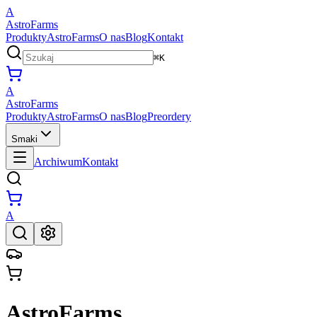
A
AstroFarms
Produkty
AstroFarms
O nas
Blog
Kontakt
⌘K
A
AstroFarms
Produkty
AstroFarms
O nas
Blog
Preordery
Smaki
Archiwum
Kontakt
A
AstroFarms